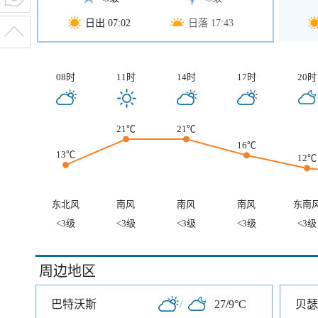
日出 07:02
日落 17:43
08时
11时
14时
17时
20时
21℃
21℃
16℃
13℃
12℃
东北风
南风
南风
南风
东南
<3级
<3级
<3级
<3级
<3级
周边地区
巴特沃斯
/
27/9°C
贝瑟