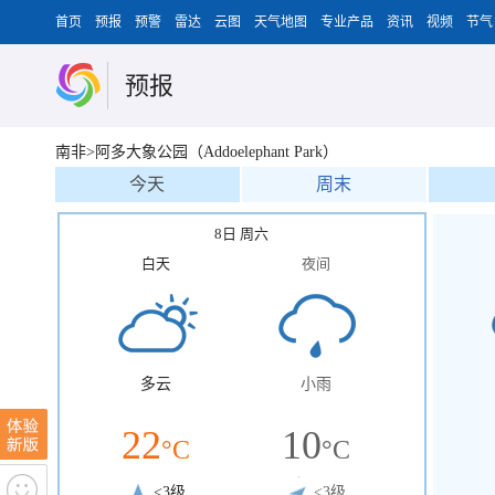
首页
预报
预警
雷达
云图
天气地图
专业产品
资讯
视频
节气
预报
南非>阿多大象公园（Addoelephant Park）
今天
周末
8日 周六
白天
夜间
多云
小雨
22
10
°C
°C
<3级
<3级