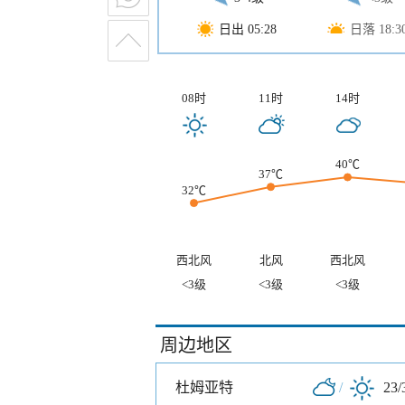
日出 05:28
日落 18:3
08时
11时
14时
40℃
37℃
32℃
西北风
北风
西北风
<3级
<3级
<3级
周边地区
杜姆亚特
/
23/