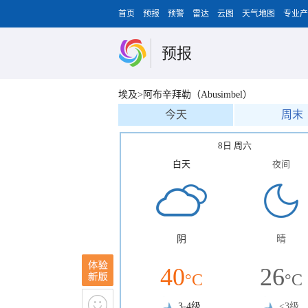
首页
预报
预警
雷达
云图
天气地图
专业产
预报
埃及>阿布辛拜勒（Abusimbel）
今天
周末
8日 周六
白天
夜间
阴
晴
40
26
°C
°C
3-4级
<3级