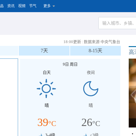
品
资讯
视频
节气
更多
18:00更新
|
数据来源 中央气象台
7天
8-15天
高
9日 周日
白天
夜间
晴
晴
39
26
°C
°C
3-4级
<3级