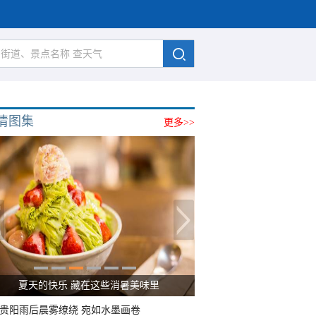
清图集
更多>>
夏天的快乐 藏在这些消暑美味里
贵阳雨后晨雾缭绕 宛如水墨画卷