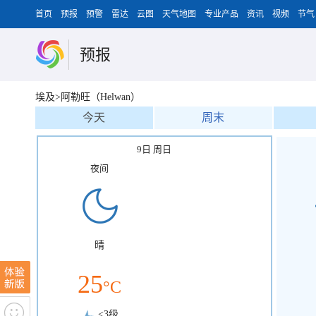
首页
预报
预警
雷达
云图
天气地图
专业产品
资讯
视频
节气
预报
埃及>阿勒旺（Helwan）
今天
周末
9日 周日
夜间
晴
25
°C
<3级