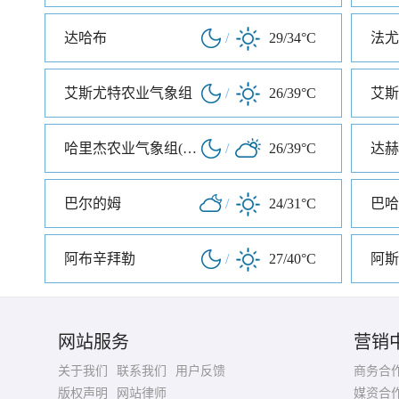
达哈布
/
29/34°C
法尤
艾斯尤特农业气象组
/
26/39°C
艾斯
哈里杰农业气象组(哈里杰农业气象站)
/
26/39°C
达赫
巴尔的姆
/
24/31°C
巴哈
阿布辛拜勒
/
27/40°C
阿斯
网站服务
营销
关于我们
联系我们
用户反馈
商务合
版权声明
网站律师
媒资合