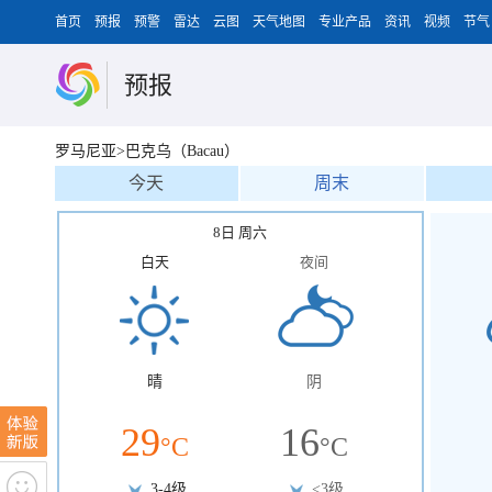
首页
预报
预警
雷达
云图
天气地图
专业产品
资讯
视频
节气
预报
罗马尼亚>巴克乌（Bacau）
今天
周末
8日 周六
白天
夜间
晴
阴
29
16
°C
°C
3-4级
<3级