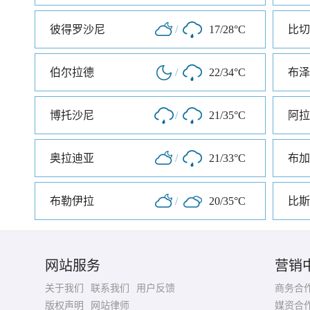
彼得罗沙尼
/
17/28°C
比切
伯尔拉德
/
22/34°C
布泽
博托沙尼
/
21/35°C
阿拉
奥拉迪亚
/
21/33°C
布加
布勒伊拉
/
20/35°C
比斯
网站服务
营销
关于我们
联系我们
用户反馈
商务合
版权声明
网站律师
媒资合