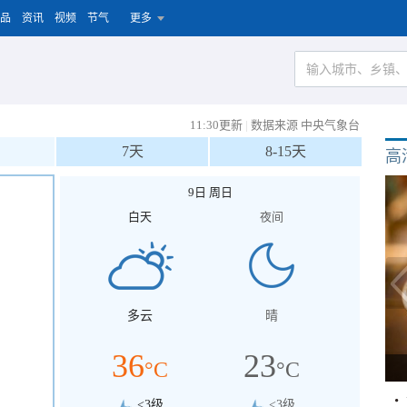
品
资讯
视频
节气
更多
11:30更新
|
数据来源 中央气象台
7天
8-15天
高
9日 周日
白天
夜间
多云
晴
36
23
°C
°C
<3级
<3级