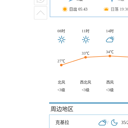
日出 05:43
日落 19:3
08时
11时
14时
34℃
33℃
27℃
北风
西北风
西风
<3级
<3级
<3级
周边地区
克基拉
/
35/