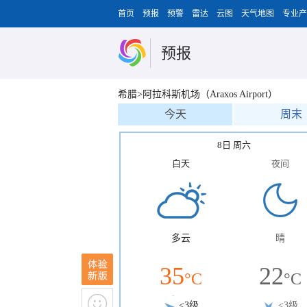
首页
预报
预警
雷达
云图
天气地图
专业产
预报
希腊>阿拉科斯机场（Araxos Airport）
今天
周末
8日 周六
白天
夜间
多云
晴
35
22
°C
°C
<3级
<3级