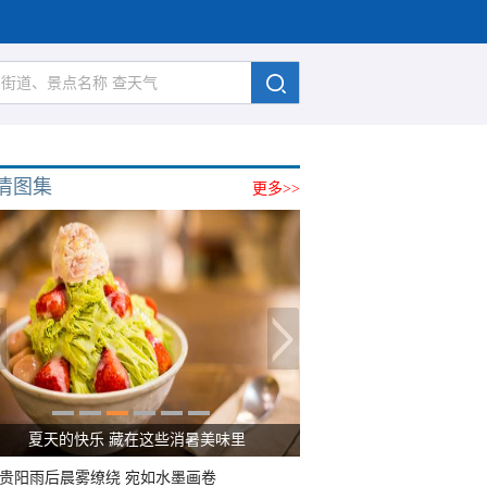
清图集
更多>>
广西南宁：盛夏里的“绿野仙踪”
贵阳雨后晨雾缭绕 宛如水墨画卷