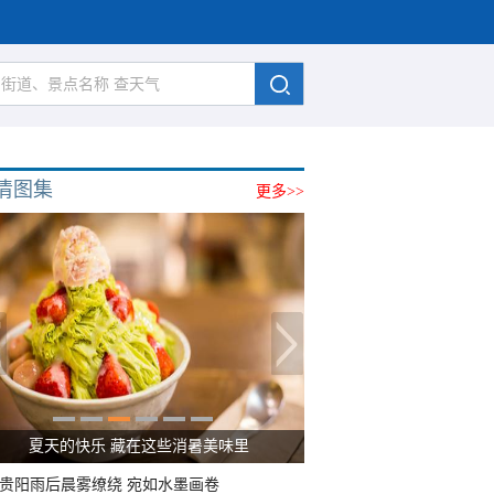
清图集
更多>>
夏天的快乐 藏在这些消暑美味里
贵阳雨后晨雾缭绕 宛如水墨画卷