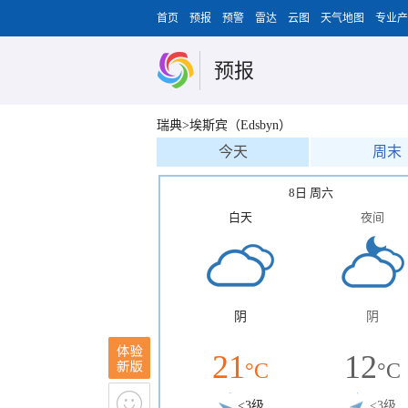
首页
预报
预警
雷达
云图
天气地图
专业产
预报
瑞典>埃斯宾（Edsbyn）
今天
周末
8日 周六
白天
夜间
阴
阴
21
12
°C
°C
<3级
<3级