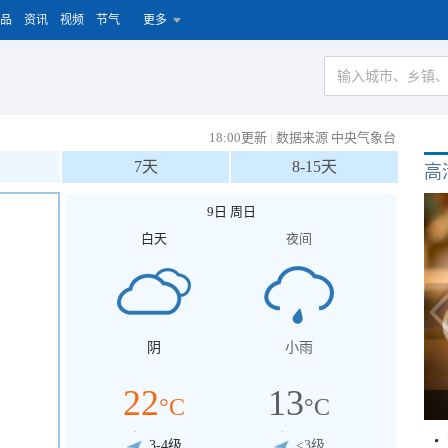
品
资讯
视频
节气
更多
18:00更新
|
数据来源 中央气象台
7天
8-15天
高
9日 周日
白天
夜间
阴
小雨
22
13
°C
°C
3-4级
<3级