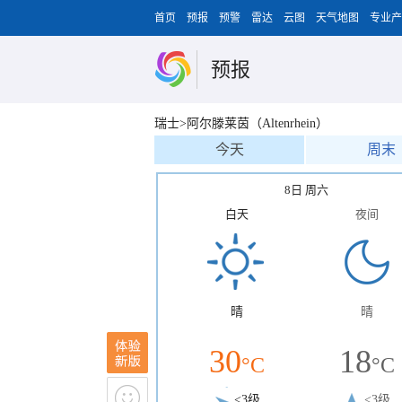
首页
预报
预警
雷达
云图
天气地图
专业产
预报
瑞士>阿尔滕莱茵（Altenrhein）
今天
周末
8日 周六
白天
夜间
晴
晴
30
18
°C
°C
<3级
<3级