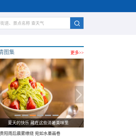
清图集
更多>>
夏天的快乐 藏在这些消暑美味里
贵阳雨后晨雾缭绕 宛如水墨画卷