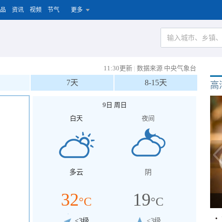
品
资讯
视频
节气
更多
11:30更新
|
数据来源 中央气象台
7天
8-15天
高
9日 周日
白天
夜间
多云
阴
32
19
°C
°C
<3级
<3级