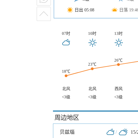
日出 05:08
日落 19:4
07时
10时
13时
26℃
23℃
18℃
北风
北风
西风
<3级
<3级
<3级
周边地区
贝兹瑙
/
15/