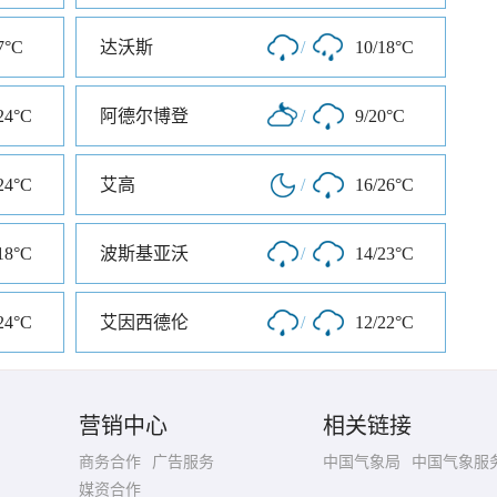
7°C
达沃斯
/
10/18°C
24°C
阿德尔博登
/
9/20°C
24°C
艾高
/
16/26°C
18°C
波斯基亚沃
/
14/23°C
24°C
艾因西德伦
/
12/22°C
营销中心
相关链接
商务合作
广告服务
中国气象局
中国气象服
媒资合作