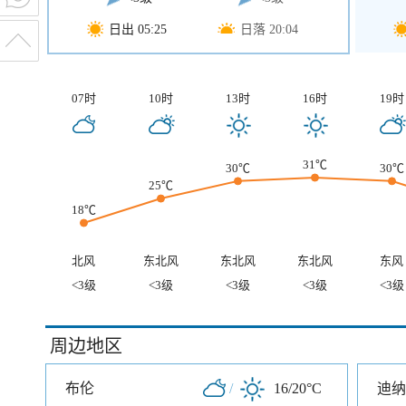
日出 05:25
日落 20:04
07时
10时
13时
16时
19时
31℃
30℃
30℃
25℃
18℃
北风
东北风
东北风
东北风
东风
<3级
<3级
<3级
<3级
<3级
周边地区
布伦
/
16/20°C
迪纳