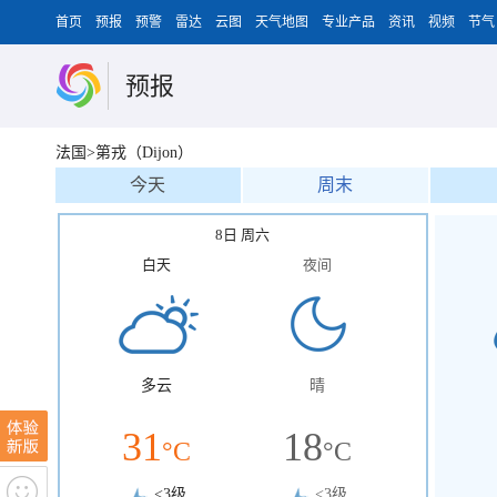
首页
预报
预警
雷达
云图
天气地图
专业产品
资讯
视频
节气
预报
法国>第戎（Dijon）
今天
周末
8日 周六
白天
夜间
多云
晴
31
18
°C
°C
<3级
<3级