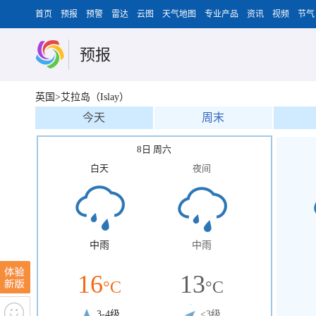
首页
预报
预警
雷达
云图
天气地图
专业产品
资讯
视频
节气
预报
英国>艾拉岛（Islay）
今天
周末
8日 周六
白天
夜间
中雨
中雨
16
13
°C
°C
3-4级
<3级