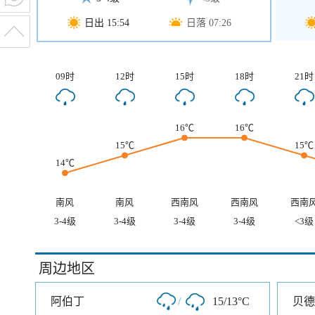
日出 15:54
日落 07:26
09时
12时
15时
18时
21时
16℃
16℃
15℃
15℃
14℃
南风
南风
西南风
西南风
西南
3-4级
3-4级
3-4级
3-4级
<3级
周边地区
阿伯丁
/
15/13°C
贝德