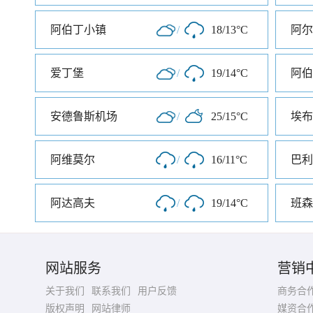
阿伯丁小镇
/
18/13°C
阿尔
爱丁堡
/
19/14°C
阿伯
安德鲁斯机场
/
25/15°C
埃布
阿维莫尔
/
16/11°C
巴利
阿达高夫
/
19/14°C
班森
网站服务
营销
关于我们
联系我们
用户反馈
商务合
版权声明
网站律师
媒资合