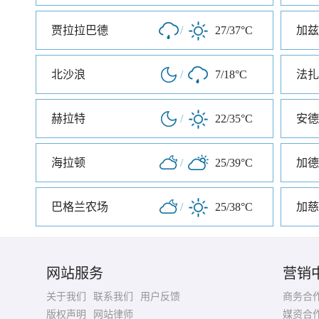
贾拉拉巴德
/
27/37°C
加兹
北沙浪
/
7/18°C
法扎
赫拉特
/
22/35°C
安德
海拉顿
/
25/39°C
加德
巴格兰农场
/
25/38°C
加慈
网站服务
营销
关于我们
联系我们
用户反馈
商务合
版权声明
网站律师
媒资合