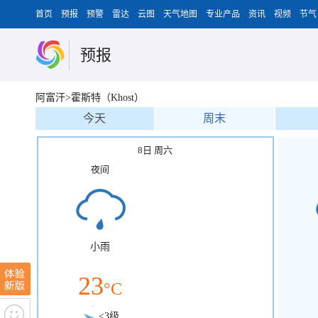
首页
预报
预警
雷达
云图
天气地图
专业产品
资讯
视频
节气
预报
阿富汗>霍斯特（Khost）
今天
周末
8日 周六
夜间
小雨
23
°C
<3级