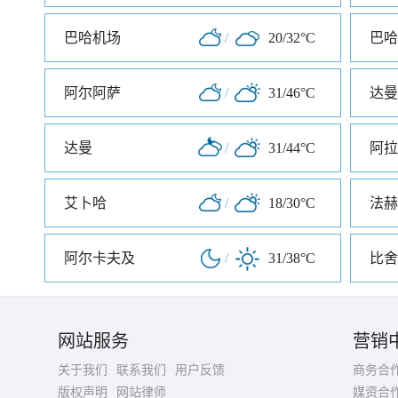
巴哈机场
/
20/32°C
巴哈
阿尔阿萨
/
31/46°C
达曼
达曼
/
31/44°C
阿拉
艾卜哈
/
18/30°C
法赫
阿尔卡夫及
/
31/38°C
比舍
网站服务
营销
关于我们
联系我们
用户反馈
商务合
版权声明
网站律师
媒资合