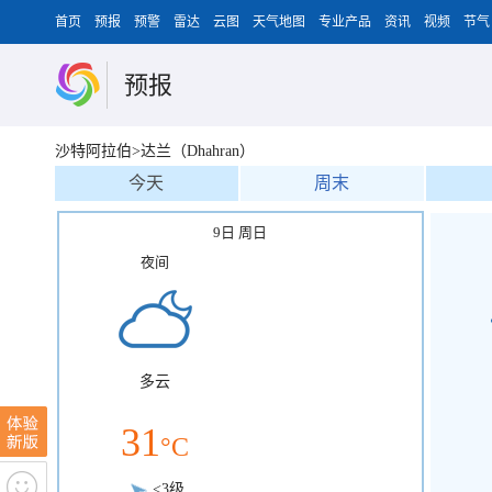
首页
预报
预警
雷达
云图
天气地图
专业产品
资讯
视频
节气
预报
沙特阿拉伯>达兰（Dhahran）
今天
周末
9日 周日
夜间
多云
31
°C
<3级