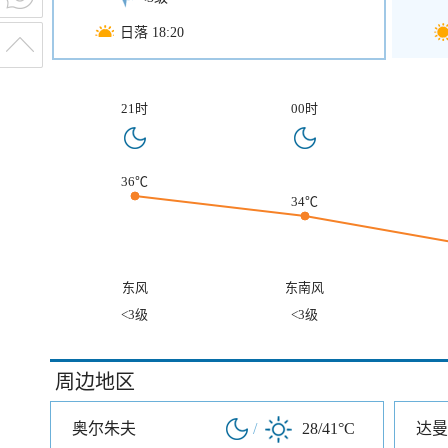
日落 18:20
21时
00时
36℃
34℃
东风
东南风
<3级
<3级
周边地区
奥尔朱夫
/
28/41°C
达曼