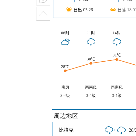
日出 05:26
日落 18:0
08时
11时
14时
31℃
30℃
28℃
南风
西南风
西南风
3-4级
3-4级
3-4级
周边地区
比拉克
/
28/