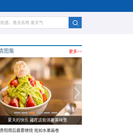
清图集
更多>>
夏天的快乐 藏在这些消暑美味里
贵阳雨后晨雾缭绕 宛如水墨画卷