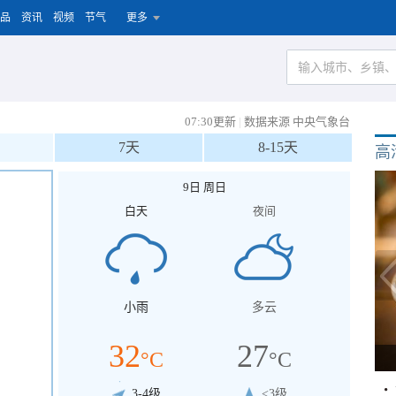
品
资讯
视频
节气
更多
07:30更新
|
数据来源 中央气象台
7天
8-15天
高
9日 周日
白天
夜间
小雨
多云
32
27
°C
°C
3-4级
<3级