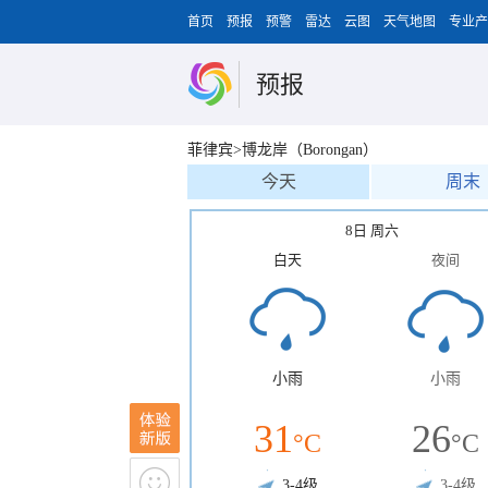
首页
预报
预警
雷达
云图
天气地图
专业产
预报
菲律宾>博龙岸（Borongan）
今天
周末
8日 周六
白天
夜间
小雨
小雨
31
26
°C
°C
3-4级
3-4级