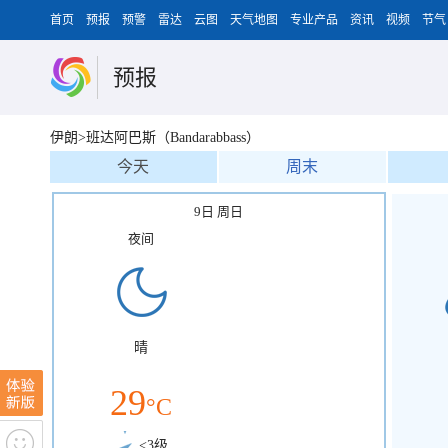
首页
预报
预警
雷达
云图
天气地图
专业产品
资讯
视频
节气
预报
伊朗>班达阿巴斯（Bandarabbass）
今天
周末
9日 周日
夜间
晴
29
°C
<3级