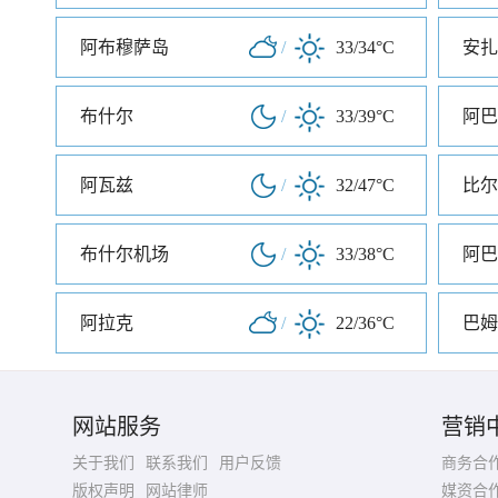
阿布穆萨岛
/
33/34°C
安扎
布什尔
/
33/39°C
阿巴
阿瓦兹
/
32/47°C
比尔
布什尔机场
/
33/38°C
阿巴
阿拉克
/
22/36°C
巴姆
网站服务
营销
关于我们
联系我们
用户反馈
商务合
版权声明
网站律师
媒资合