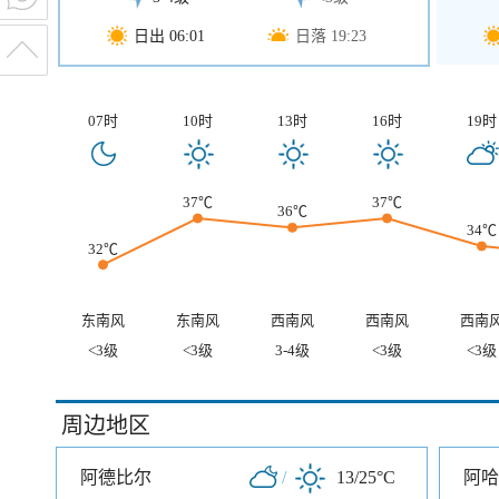
日出 06:01
日落 19:23
07时
10时
13时
16时
19时
37℃
37℃
36℃
34℃
32℃
东南风
东南风
西南风
西南风
西南
<3级
<3级
3-4级
<3级
<3级
周边地区
阿德比尔
/
13/25°C
阿哈