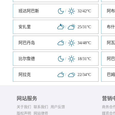
班达阿巴斯
/
32/42°C
阿布
安扎里
/
25/31°C
布什
阿巴丹岛
/
34/48°C
阿瓦
比尔詹德
/
18/31°C
阿巴
阿拉克
/
22/34°C
巴姆
网站服务
营销
关于我们
联系我们
用户反馈
商务合
版权声明
网站律师
媒资合