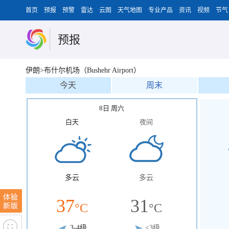
首页
预报
预警
雷达
云图
天气地图
专业产品
资讯
视频
节气
预报
伊朗>布什尔机场（Bushehr Airport）
今天
周末
8日 周六
白天
夜间
多云
多云
37
31
°C
°C
3-4级
<3级