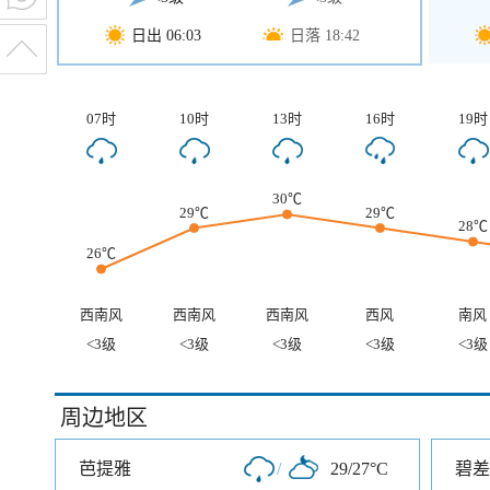
日出 06:03
日落 18:42
07时
10时
13时
16时
19时
30℃
29℃
29℃
28℃
26℃
西南风
西南风
西南风
西风
南风
<3级
<3级
<3级
<3级
<3级
周边地区
芭提雅
/
29/27°C
碧差