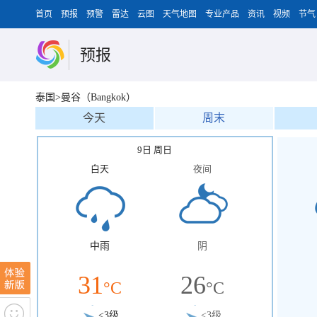
首页
预报
预警
雷达
云图
天气地图
专业产品
资讯
视频
节气
预报
泰国>曼谷（Bangkok）
今天
周末
9日 周日
白天
夜间
中雨
阴
31
26
°C
°C
<3级
<3级