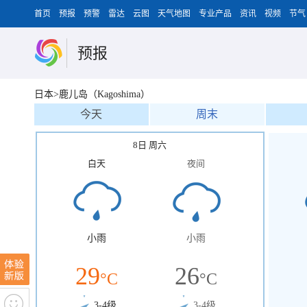
首页
预报
预警
雷达
云图
天气地图
专业产品
资讯
视频
节气
预报
日本>鹿儿岛（Kagoshima）
今天
周末
8日 周六
白天
夜间
小雨
小雨
29
26
°C
°C
3-4级
3-4级