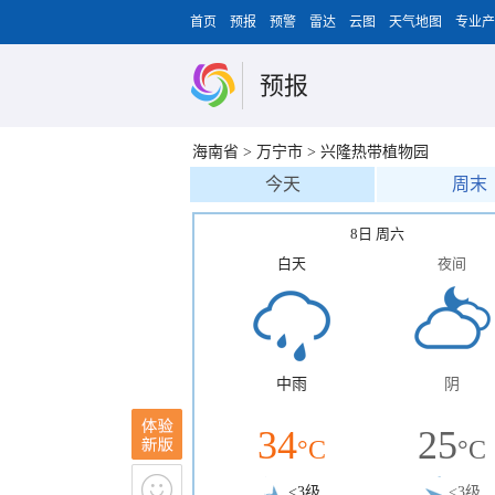
首页
预报
预警
雷达
云图
天气地图
专业产
预报
海南省
>
万宁市
>
兴隆热带植物园
今天
周末
8日 周六
白天
夜间
中雨
阴
34
25
°C
°C
<3级
<3级