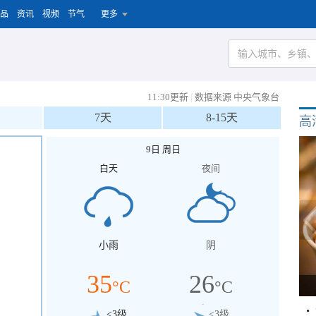
品
资讯
视频
节气
更多
11:30更新
|
数据来源 中央气象台
7天
8-15天
高
9日 周日
白天
夜间
小雨
阴
35
26
°C
°C
<3级
<3级