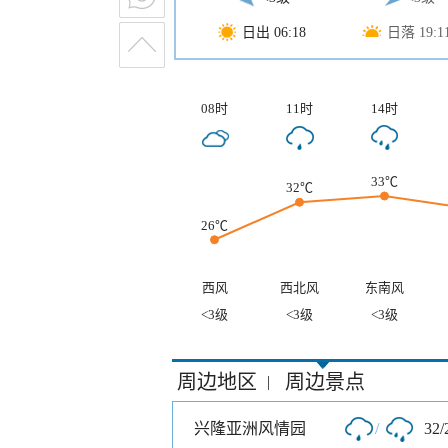
日出 06:18
日落 19:1
08时
11时
14时
33℃
32℃
26℃
西风
西北风
东南风
<3级
<3级
<3级
周边地区
周边景点
|
兴隆亚洲风情园
/
32/