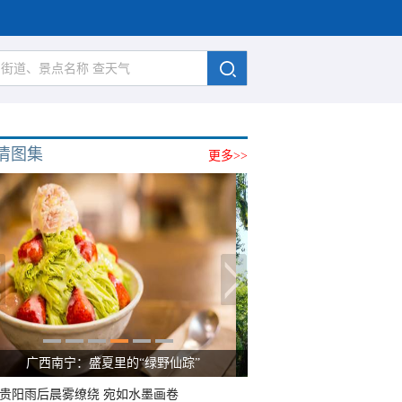
清图集
更多>>
广西南宁：盛夏里的“绿野仙踪”
贵阳雨后晨雾缭绕 宛如水墨画卷