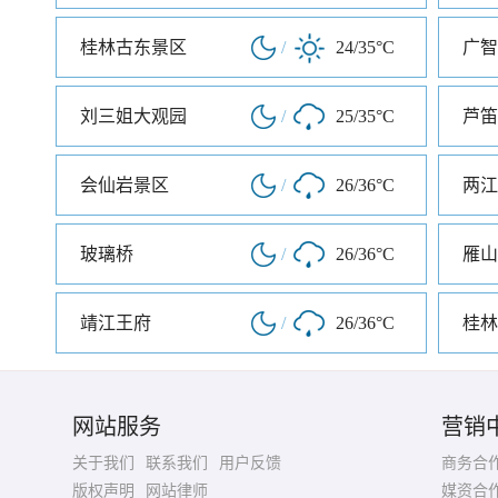
桂林古东景区
/
24/35°C
广智
刘三姐大观园
/
25/35°C
芦笛
会仙岩景区
/
26/36°C
两江
玻璃桥
/
26/36°C
雁山
靖江王府
/
26/36°C
桂林
网站服务
营销
关于我们
联系我们
用户反馈
商务合
版权声明
网站律师
媒资合