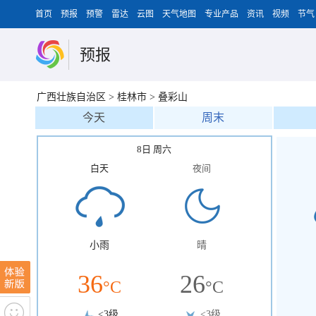
首页
预报
预警
雷达
云图
天气地图
专业产品
资讯
视频
节气
预报
广西壮族自治区
>
桂林市
>
叠彩山
今天
周末
8日 周六
白天
夜间
小雨
晴
36
26
°C
°C
<3级
<3级