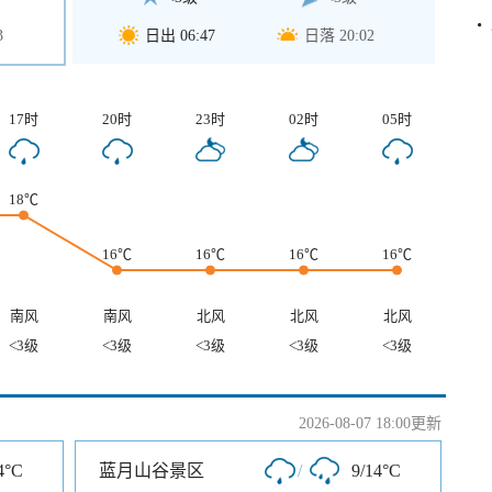
3
日出 06:47
日落 20:02
17时
20时
23时
02时
05时
18℃
16℃
16℃
16℃
16℃
南风
南风
北风
北风
北风
<3级
<3级
<3级
<3级
<3级
2026-08-07 18:00更新
4°C
蓝月山谷景区
/
9/14°C