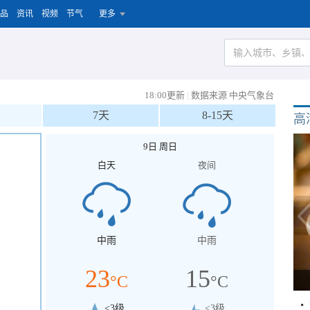
品
资讯
视频
节气
更多
18:00更新
|
数据来源 中央气象台
7天
8-15天
高
9日 周日
白天
夜间
中雨
中雨
23
15
°C
°C
<3级
<3级