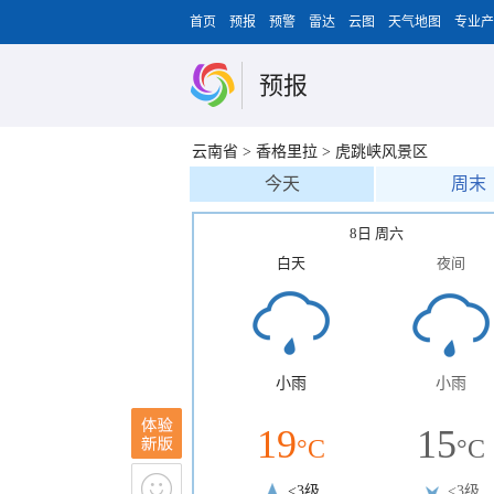
首页
预报
预警
雷达
云图
天气地图
专业产
预报
云南省
>
香格里拉
>
虎跳峡风景区
今天
周末
8日 周六
白天
夜间
小雨
小雨
19
15
°C
°C
<3级
<3级