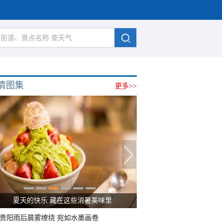
清图集
更多>>
夏天的快乐 藏在这些消暑美味里
贵阳雨后晨雾缭绕 宛如水墨画卷