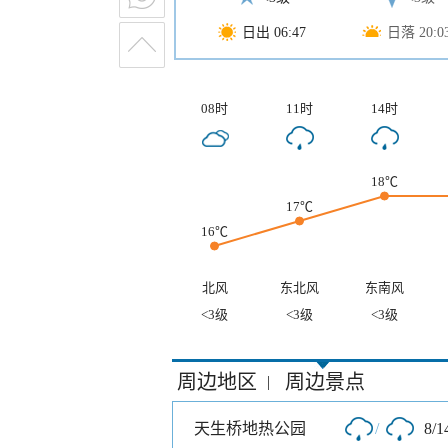
日出 06:47
日落 20:0
08时
11时
14时
18℃
17℃
16℃
北风
东北风
东南风
<3级
<3级
<3级
周边地区
周边景点
|
天生桥地热公园
/
8/1