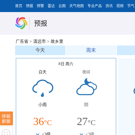
首页
预报
预警
雷达
云图
天气地图
专业产品
资讯
视频
节气
预报
广东省
>
清远市
>
故乡里
今天
周末
8日 周六
白天
夜间
小雨
阴
36
27
°C
°C
<3级
<3级