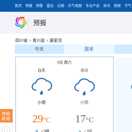
首页
预报
预警
雷达
云图
天气地图
专业产品
资讯
视频
节气
预报
四川省
>
青川县
>
唐家河
今天
周末
8日 周六
白天
夜间
小雨
小雨
29
17
°C
°C
<3级
<3级