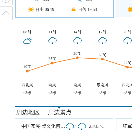
日出 06:19
日落 19:53
08时
11时
14时
17时
20时
29℃
28℃
25℃
22℃
19℃
西北风
南风
南风
东南风
西北
<3级
<3级
<3级
<3级
<3级
周边地区
周边景点
|
中国苍溪·梨文化博览园
/
23/33°C
红军