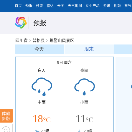
首页
预报
预警
雷达
云图
天气地图
专业产品
资讯
视频
节气
预报
四川省
>
普格县
>
螺髻山风景区
今天
周末
8日 周六
白天
夜间
中雨
小雨
18
11
°C
°C
<3级
<3级