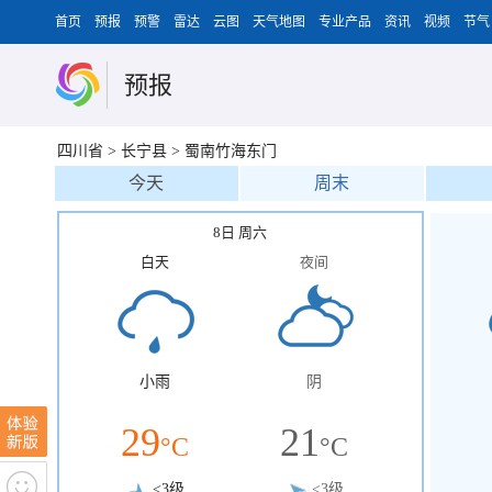
首页
预报
预警
雷达
云图
天气地图
专业产品
资讯
视频
节气
预报
四川省
>
长宁县
>
蜀南竹海东门
今天
周末
8日 周六
白天
夜间
小雨
阴
29
21
°C
°C
<3级
<3级