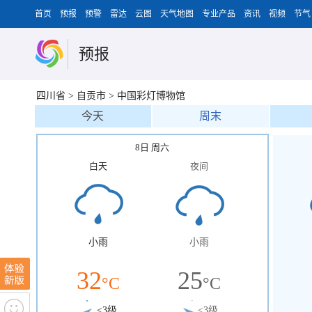
首页
预报
预警
雷达
云图
天气地图
专业产品
资讯
视频
节气
预报
四川省
>
自贡市
>
中国彩灯博物馆
今天
周末
8日 周六
白天
夜间
小雨
小雨
32
25
°C
°C
<3级
<3级