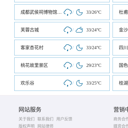
成都武侯祠博物馆南门
/
33/26°C
杜甫
芙蓉古城
/
33/24°C
金沙
客家杏花村
/
33/24°C
四川
桃花故里景区
/
29/23°C
国色
欢乐谷
/
33/25°C
桂湖
网站服务
营销
关于我们
联系我们
用户反馈
商务合
版权声明
网站律师
媒资合