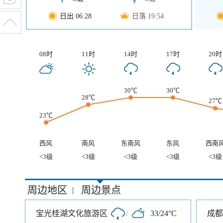
日出 06:28
日落 19:54
08时
11时
14时
17时
20时
30℃
30℃
28℃
27℃
23℃
西风
南风
东南风
东风
西南
<3级
<3级
<3级
<3级
<3级
周边地区
周边景点
|
宝光桂湖文化旅游区
/
33/24°C