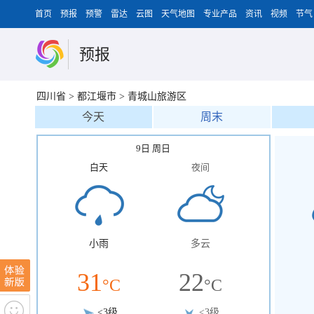
首页
预报
预警
雷达
云图
天气地图
专业产品
资讯
视频
节气
预报
四川省
>
都江堰市
>
青城山旅游区
今天
周末
9日 周日
白天
夜间
小雨
多云
31
22
°C
°C
<3级
<3级