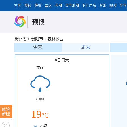
首页
预报
预警
雷达
云图
天气地图
专业产品
资讯
视频
节气
预报
贵州省
>
贵阳市
>
森林公园
今天
周末
8日 周六
夜间
小雨
19
°C
<3级