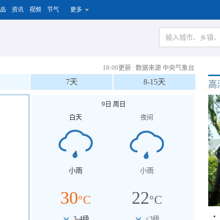
品
资讯
视频
节气
更多
18:00更新
|
数据来源 中央气象台
7天
8-15天
高
9日 周日
白天
夜间
小雨
小雨
30
22
°C
°C
3-4级
<3级