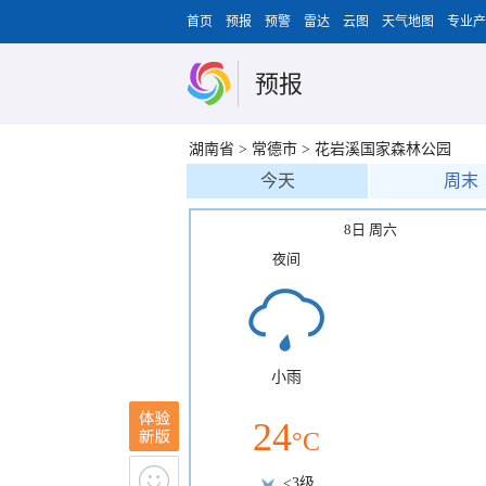
首页
预报
预警
雷达
云图
天气地图
专业产
预报
湖南省
>
常德市
>
花岩溪国家森林公园
今天
周末
8日 周六
夜间
小雨
24
°C
<3级