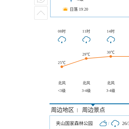
日落 19:20
08时
11时
14时
30℃
29℃
25℃
北风
北风
北风
<3级
3-4级
3-4级
周边地区
周边景点
|
夹山国家森林公园
/
26/