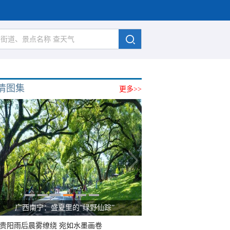
清图集
更多>>
广西南宁：盛夏里的“绿野仙踪”
贵阳雨后晨雾缭绕 宛如水墨画卷