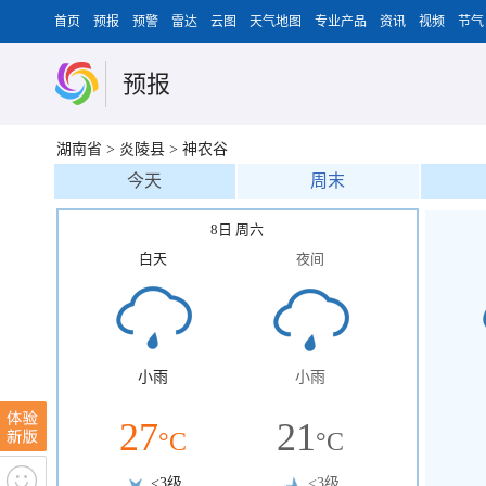
首页
预报
预警
雷达
云图
天气地图
专业产品
资讯
视频
节气
预报
湖南省
>
炎陵县
>
神农谷
今天
周末
8日 周六
白天
夜间
小雨
小雨
27
21
°C
°C
<3级
<3级