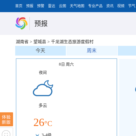
首页
预报
预警
雷达
云图
天气地图
专业产品
资讯
视频
节气
预报
湖南省
>
望城县
>
千龙湖生态旅游度假村
今天
周末
8日 周六
夜间
多云
26
°C
3-4级