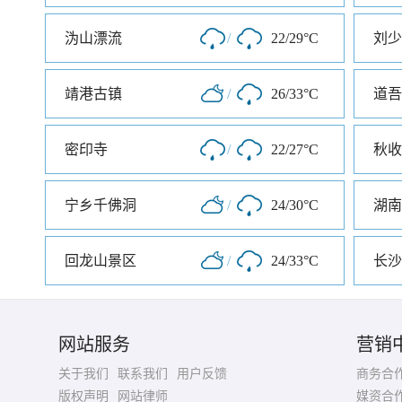
沩山漂流
/
22/29°C
刘少
靖港古镇
/
26/33°C
道吾
密印寺
/
22/27°C
宁乡千佛洞
/
24/30°C
湖南
回龙山景区
/
24/33°C
长沙
网站服务
营销
关于我们
联系我们
用户反馈
商务合
版权声明
网站律师
媒资合