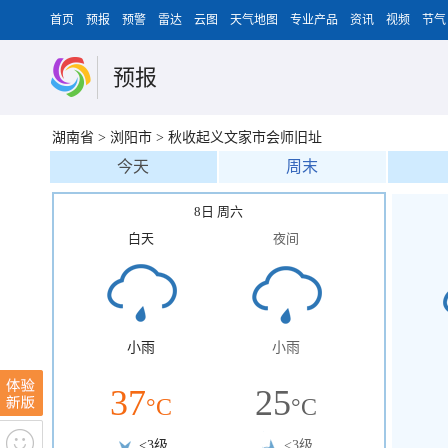
首页
预报
预警
雷达
云图
天气地图
专业产品
资讯
视频
节气
预报
湖南省
>
浏阳市
>
秋收起义文家市会师旧址
今天
周末
8日 周六
白天
夜间
小雨
小雨
37
25
°C
°C
<3级
<3级