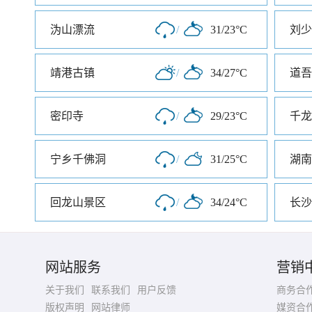
沩山漂流
/
31/23°C
刘少
靖港古镇
/
34/27°C
道吾
密印寺
/
29/23°C
宁乡千佛洞
/
31/25°C
湖南
回龙山景区
/
34/24°C
长沙
网站服务
营销
关于我们
联系我们
用户反馈
商务合
版权声明
网站律师
媒资合