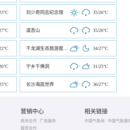
23°C
刘少奇同志纪念馆
/
35/26°C
27°C
道吾山
/
35/26°C
22°C
千龙湖生态旅游度假村
/
34/27°C
26°C
宁乡千佛洞
/
31/25°C
25°C
长沙海底世界
/
36/27°C
营销中心
相关链接
商务合作
广告服务
中国气象局
中国气象服
媒资合作