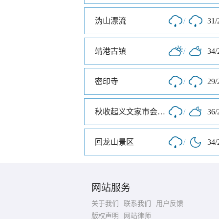
沩山漂流
/
31/
靖港古镇
/
34/
密印寺
/
29/
秋收起义文家市会师旧址
/
36/
回龙山景区
/
34/
网站服务
关于我们
联系我们
用户反馈
版权声明
网站律师