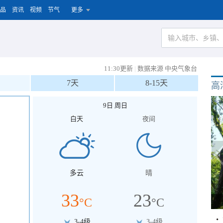
品
资讯
视频
节气
更多
11:30更新
|
数据来源 中央气象台
7天
8-15天
高
9日 周日
白天
夜间
多云
晴
33
23
°C
°C
3-4级
3-4级