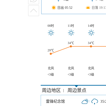
日出 05:52
日落 19:1
08时
11时
14时
34℃
34℃
29℃
北风
北风
北风
<3级
<3级
<3级
周边地区
周边景点
|
雷锋纪念馆
/
35/