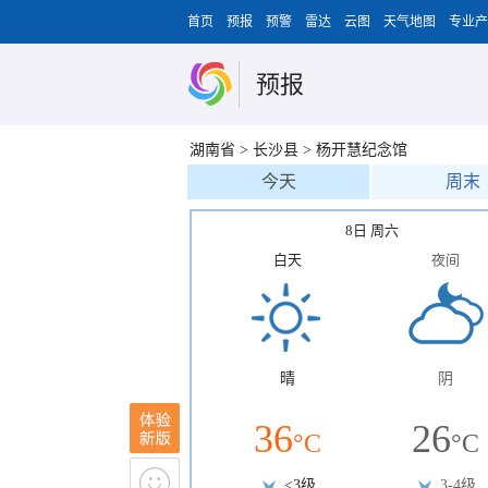
首页
预报
预警
雷达
云图
天气地图
专业产
预报
湖南省
>
长沙县
>
杨开慧纪念馆
今天
周末
8日 周六
白天
夜间
晴
阴
36
26
°C
°C
<3级
3-4级