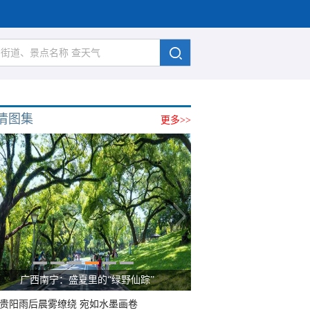
清图集
更多>>
广西南宁：盛夏里的“绿野仙踪”
贵阳雨后晨雾缭绕 宛如水墨画卷