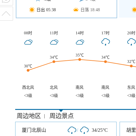
日出 05:38
日落 18:48
08时
11时
14时
17时
20时
35℃
34℃
34℃
32℃
30℃
西北风
北风
南风
南风
东风
<3级
<3级
<3级
<3级
<3级
周边地区
周边景点
|
厦门北辰山
/
34/25°C
胡里