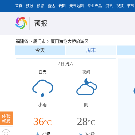
首页
预报
预警
雷达
云图
天气地图
专业产品
资讯
视频
节气
预报
福建省
>
厦门市
>
厦门海沧大桥旅游区
今天
周末
8日 周六
白天
夜间
小雨
阴
36
28
°C
°C
<3级
3-4级