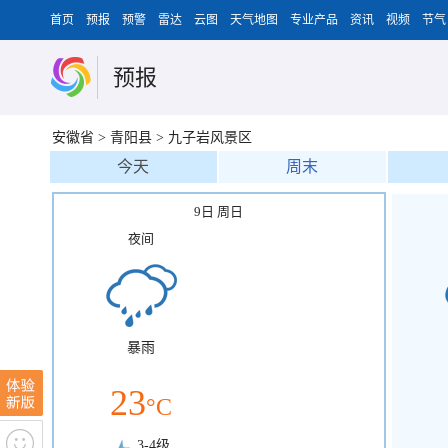
首页
预报
预警
雷达
云图
天气地图
专业产品
资讯
视频
节气
预报
安徽省
>
青阳县
>
九子岩风景区
今天
周末
9日 周日
夜间
暴雨
23
°C
3-4级