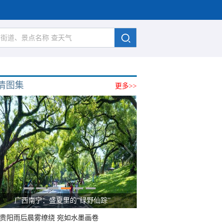
清图集
更多>>
广西南宁：盛夏里的“绿野仙踪”
贵阳雨后晨雾缭绕 宛如水墨画卷