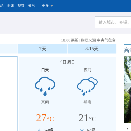
品
资讯
视频
节气
更多
18:00更新
|
数据来源 中央气象台
7天
8-15天
高
9日 周日
白天
夜间
大雨
暴雨
27
21
°C
°C
3-4级
3-4级