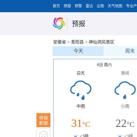
首页
预报
预警
雷达
云图
天气地图
专业产
预报
安徽省
>
青阳县
>
神仙洞风景区
今天
周末
8日 周六
白天
夜间
中雨
小雨
31
22
°C
°C
<3级
<3级