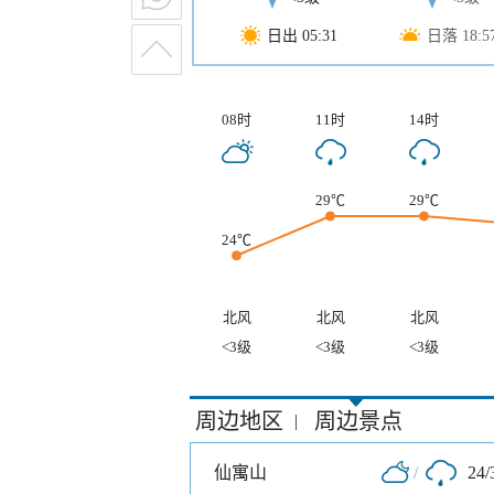
日出 05:31
日落 18:5
08时
11时
14时
29℃
29℃
24℃
北风
北风
北风
<3级
<3级
<3级
周边地区
周边景点
|
仙寓山
/
24/