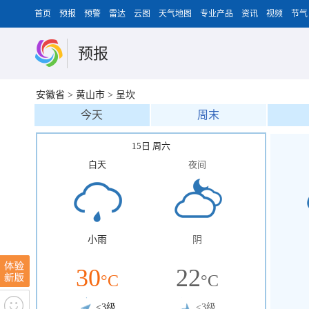
首页
预报
预警
雷达
云图
天气地图
专业产品
资讯
视频
节气
预报
安徽省
>
黄山市
>
呈坎
今天
周末
15日 周六
白天
夜间
小雨
阴
30
22
°C
°C
<3级
<3级