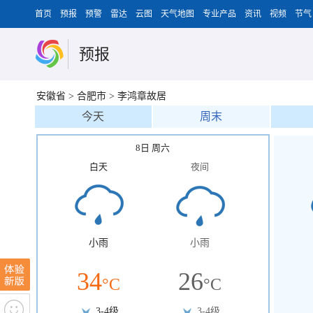
首页
预报
预警
雷达
云图
天气地图
专业产品
资讯
视频
节气
预报
安徽省
>
合肥市
>
李鸿章故居
今天
周末
8日 周六
白天
夜间
小雨
小雨
34
26
°C
°C
3-4级
3-4级