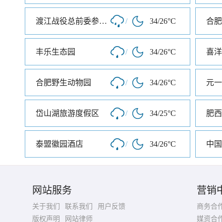
渡江战役总前委参谋处旧址
/
34/26°C
丰乐生态园
/
34/26°C
喜洋
合肥野生动物园
/
34/26°C
岱山湖旅游度假区
/
34/25°C
肥西
泰盟徽园酒店
/
34/26°C
中国
网站服务
营销
关于我们
联系我们
用户反馈
商务合
版权声明
网站律师
媒资合