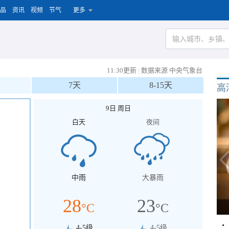
品
资讯
视频
节气
更多
11:30更新
|
数据来源 中央气象台
7天
8-15天
高
9日 周日
白天
夜间
中雨
大暴雨
28
23
°C
°C
4-5级
4-5级