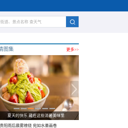
清图集
更多>>
夏天的快乐 藏在这些消暑美味里
贵阳雨后晨雾缭绕 宛如水墨画卷