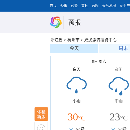
首页
预报
预警
雷达
云图
天气地图
专业产
预报
浙江省
>
杭州市
>
双溪漂流接待中心
今天
周末
8日 周六
白天
夜间
小雨
中雨
30
23
°C
°C
3-4级
3-4级