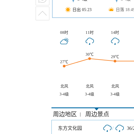
日出 05:23
日落 18:4
08时
11时
14时
30℃
29℃
27℃
北风
北风
北风
3-4级
3-4级
3-4级
周边地区
周边景点
|
东方文化园
/
36/