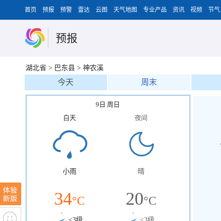
首页
预报
预警
雷达
云图
天气地图
专业产品
资讯
视频
节气
预报
湖北省
>
巴东县
>
神农溪
今天
周末
9日 周日
白天
夜间
小雨
晴
34
20
°C
°C
<3级
<3级