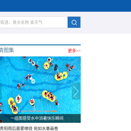
清图集
更多>>
一组图感受水中消暑快乐瞬间
贵阳雨后晨雾缭绕 宛如水墨画卷