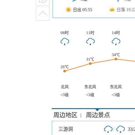
日出 05:55
日落 19:2
08时
11时
14时
34℃
31℃
26℃
北风
东北风
东北风
<3级
<3级
<3级
周边地区
周边景点
|
三游洞
/
33/