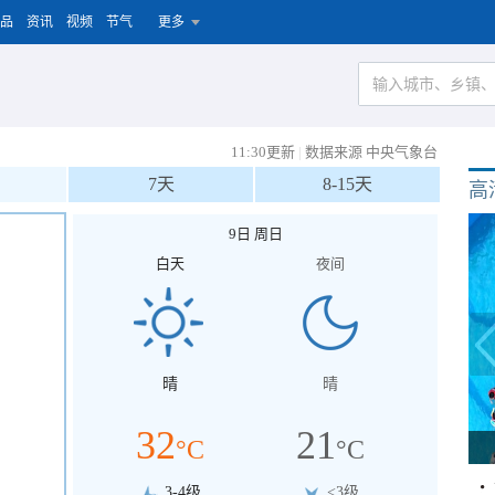
品
资讯
视频
节气
更多
11:30更新
|
数据来源 中央气象台
7天
8-15天
高
9日 周日
白天
夜间
晴
晴
32
21
°C
°C
3-4级
<3级