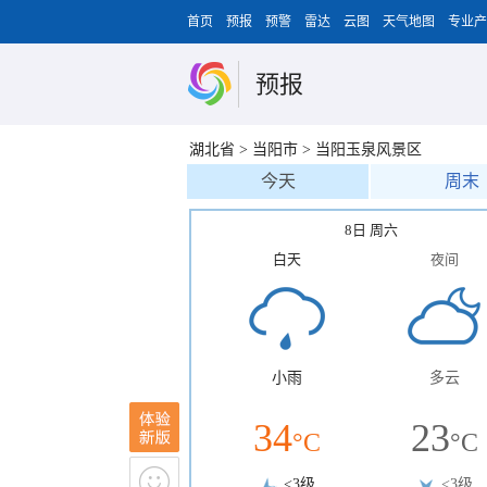
首页
预报
预警
雷达
云图
天气地图
专业产
预报
湖北省
>
当阳市
>
当阳玉泉风景区
今天
周末
8日 周六
白天
夜间
小雨
多云
34
23
°C
°C
<3级
<3级