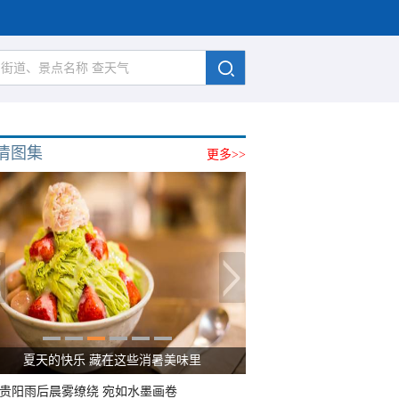
清图集
更多>>
夏天的快乐 藏在这些消暑美味里
贵阳雨后晨雾缭绕 宛如水墨画卷