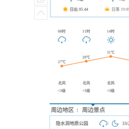
日出 05:44
日落 19:0
08时
11时
14时
31℃
29℃
27℃
北风
北风
北风
<3级
<3级
<3级
周边地区
周边景点
|
隐水洞地质公园
/
33/