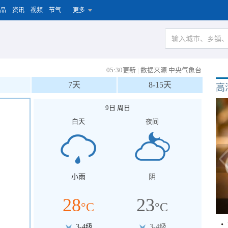
品
资讯
视频
节气
更多
05:30更新
|
数据来源 中央气象台
7天
8-15天
高
9日 周日
白天
夜间
小雨
阴
28
23
°C
°C
3-4级
3-4级