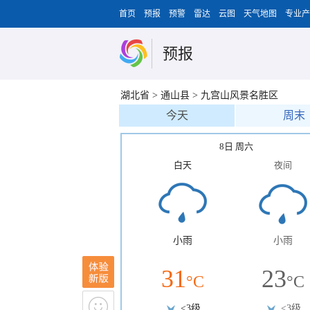
首页
预报
预警
雷达
云图
天气地图
专业产
预报
湖北省
>
通山县
>
九宫山风景名胜区
今天
周末
8日 周六
白天
夜间
小雨
小雨
31
23
°C
°C
<3级
<3级