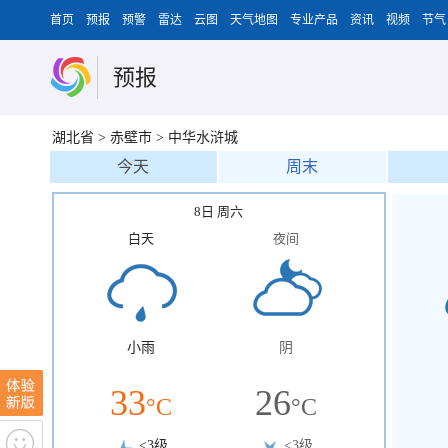
首页
预报
预警
雷达
云图
天气地图
专业产品
资讯
视频
节气
预报
湖北省
>
赤壁市
>
中华水浒城
今天
周末
8日 周六
白天
夜间
小雨
阴
33
26
°C
°C
<3级
<3级