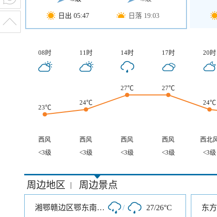
日出 05:47
日落 19:03
08时
11时
14时
17时
20时
27℃
27℃
24℃
24℃
23℃
西风
西风
西风
西风
西北
<3级
<3级
<3级
<3级
<3级
周边地区
周边景点
|
湘鄂赣边区鄂东南革命烈士陵园
/
27/26°C
东方