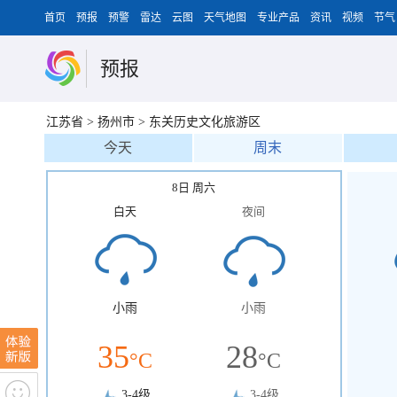
首页
预报
预警
雷达
云图
天气地图
专业产品
资讯
视频
节气
预报
江苏省
>
扬州市
>
东关历史文化旅游区
今天
周末
8日 周六
白天
夜间
小雨
小雨
35
28
°C
°C
3-4级
3-4级