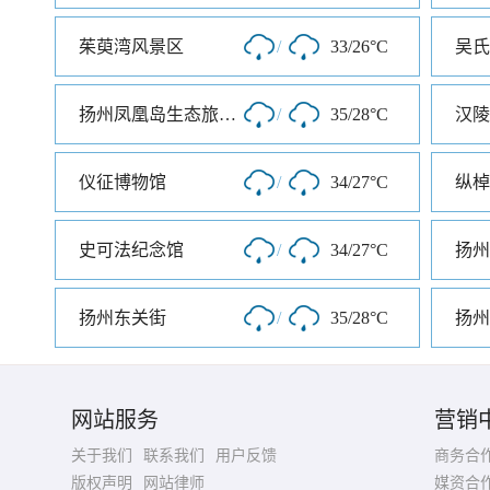
茱萸湾风景区
/
33/26°C
吴氏
扬州凤凰岛生态旅游区
/
35/28°C
汉陵
仪征博物馆
/
34/27°C
纵棹
史可法纪念馆
/
34/27°C
扬州
扬州东关街
/
35/28°C
扬州
网站服务
营销
关于我们
联系我们
用户反馈
商务合
版权声明
网站律师
媒资合