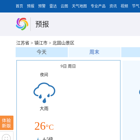
首页
预报
预警
雷达
云图
天气地图
专业产品
资讯
视频
节气
预报
江苏省
>
镇江市
>
北固山景区
今天
周末
9日 周日
夜间
大雨
26
°C
4-5级