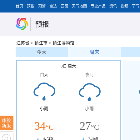
首页
预报
预警
雷达
云图
天气地图
专业产品
资讯
视频
节气
预报
江苏省
>
镇江市
>
镇江博物馆
今天
周末
8日 周六
白天
夜间
小雨
小雨
34
27
°C
°C
4-5级
3-4级