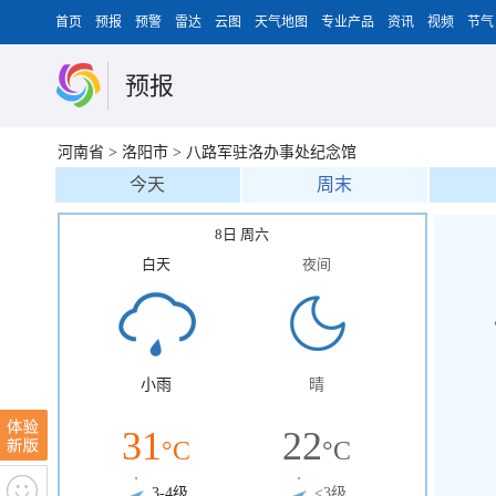
首页
预报
预警
雷达
云图
天气地图
专业产品
资讯
视频
节气
预报
河南省
>
洛阳市
>
八路军驻洛办事处纪念馆
今天
周末
8日 周六
白天
夜间
小雨
晴
31
22
°C
°C
3-4级
<3级