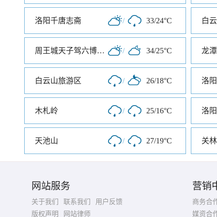
洛阳千唐志斋
/
33/24°C
白云
周王城天子驾六博物馆
/
34/25°C
龙潭
白云山旅游区
/
26/18°C
洛阳
木札岭
/
25/16°C
洛阳
天池山
/
27/19°C
关林
网站服务
营销
关于我们
联系我们
用户反馈
商务合
版权声明
网站律师
媒资合