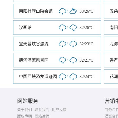
南阳社旗山陕会馆
/
33/26°C
五朵
汉画馆
/
32/26°C
南阳
宝天曼峡谷漂流
/
32/23°C
龙潭
鹳河漂流风景区
/
32/21°C
香严
中国西峡恐龙遗迹园
/
32/24°C
花洲
网站服务
营销
关于我们
联系我们
用户反馈
商务合
版权声明
网站律师
媒资合