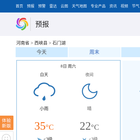
首页
预报
预警
雷达
云图
天气地图
专业产品
资讯
视频
节气
预报
河南省
>
西峡县
>
石门湖
今天
周末
8日 周六
白天
夜间
小雨
晴
35
22
°C
°C
<3级
<3级