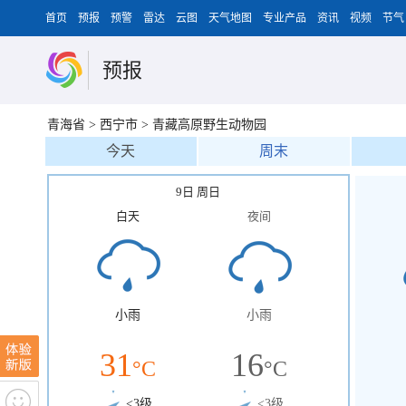
首页
预报
预警
雷达
云图
天气地图
专业产品
资讯
视频
节气
预报
青海省
>
西宁市
>
青藏高原野生动物园
今天
周末
9日 周日
白天
夜间
小雨
小雨
31
16
°C
°C
<3级
<3级