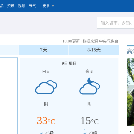
品
资讯
视频
节气
更多
18:00更新
|
数据来源 中央气象台
7天
8-15天
高
9日 周日
白天
夜间
阴
阴
33
15
°C
°C
<3级
<3级