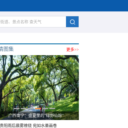
清图集
更多>>
广西南宁：盛夏里的“绿野仙踪”
贵阳雨后晨雾缭绕 宛如水墨画卷