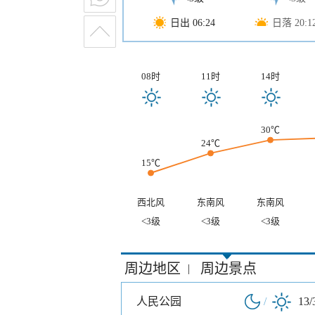
日出 06:24
日落 20:1
08时
11时
14时
30℃
24℃
15℃
西北风
东南风
东南风
<3级
<3级
<3级
周边地区
周边景点
|
人民公园
/
13/