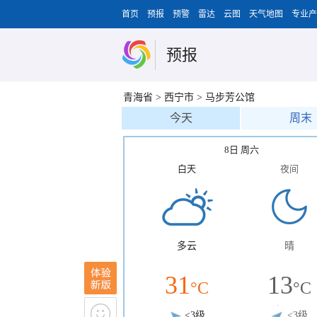
首页
预报
预警
雷达
云图
天气地图
专业产
预报
青海省
>
西宁市
>
马步芳公馆
今天
周末
8日 周六
白天
夜间
多云
晴
31
13
°C
°C
<3级
<3级