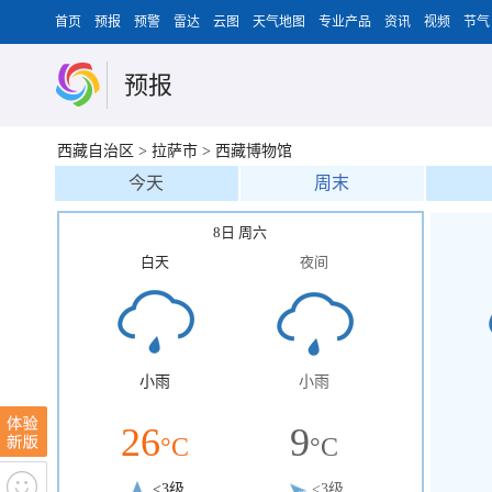
首页
预报
预警
雷达
云图
天气地图
专业产品
资讯
视频
节气
预报
西藏自治区
>
拉萨市
>
西藏博物馆
今天
周末
8日 周六
白天
夜间
小雨
小雨
26
9
°C
°C
<3级
<3级